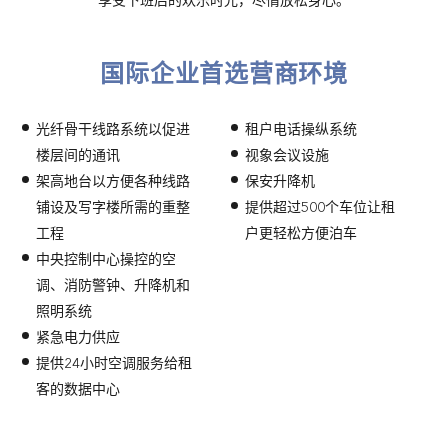
享受下班后的欢乐时光，尽情放松身心。
国际企业首选营商环境
光纤骨干线路系统以促进
租户电话操纵系统
楼层间的通讯
视象会议设施
架高地台以方便各种线路
保安升降机
铺设及写字楼所需的重整
提供超过500个车位让租
工程
户更轻松方便泊车
中央控制中心操控的空
调、消防警钟、升降机和
照明系统
紧急电力供应
提供24小时空调服务给租
客的数据中心