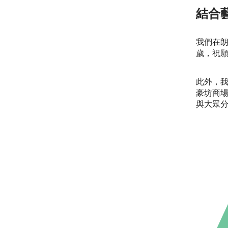
結合
我們在
歲，祝
此外，
豪坊商
與大眾