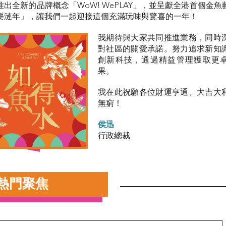
推出全新的品牌概念「WoW! WePLAY」，並呈獻全港首個金魚
樂漣年」，讓我們一起迎接這個充滿玩味與驚喜的一年！
我期待與大家共同推進業務，同時
對社區的關愛承諾。努力追求新知
創新科技，通過精益管理獲取更
果。
我在此祝願各位財運亨通、大吉大
無窮！
侯迅
行政總裁
熱門聚焦