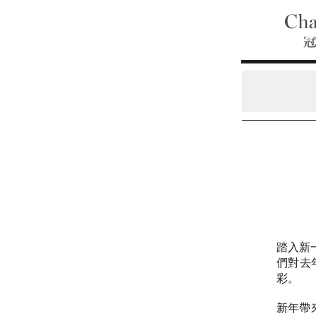
踏入新
們對去
彩。
新年帶