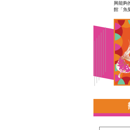
興能夠
館「魚