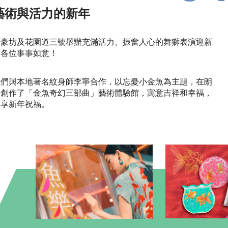
藝術與活力的新年
朗豪坊及花園道三號舉辦充滿活力、振奮人心的舞獅表演迎新
願各位事事如意！
我們與本地著名紋身師李寧合作，以忘憂小金魚為主題，在朗
場創作了「金魚奇幻三部曲」藝術體驗館，寓意吉祥和幸福，
分享新年祝福。