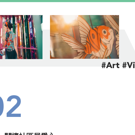
#Art #V
02