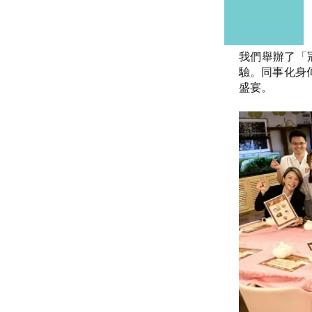
我們舉辦了「冠
驗。同事化身
盛宴。