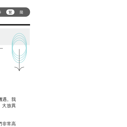
繁
简
G
機遇。我
，大放異
們非常高