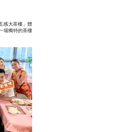
流動五感大茶樓」體
一場獨特的茶樓