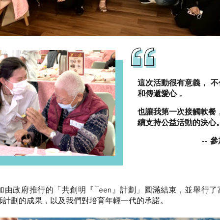
這次活動很有意義， 
和傳遞愛心，
也讓我第一次接觸軟餐
續支持公益活動的決心
-- 
加由政府推行的「共創明『Teen』計劃」圓滿結束，並舉行了
師計劃的成果，以及我們對培育年輕一代的承諾。